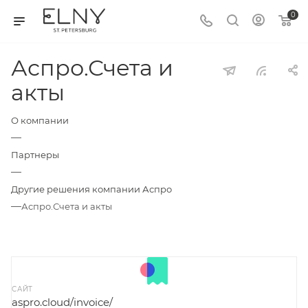
0
Аспро.Счета и
акты
О компании
—
Партнеры
—
Другие решения компании Аспро
—
Аспро.Счета и акты
САЙТ
aspro.cloud/invoice/