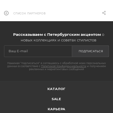
СПИСОК ПАРТНЕРОВ
Рассказываем с Петербургским акцентом
о
новых коллекциях и советах стилистов
ПОДПИСАТЬСЯ
Нажимая "подписаться" я соглашаюсь с обработкой моих персональных
данных в соответствие с
Политикой Конфиденциальности
и получением
рекламных и маркетинговых сообщений
КАТАЛОГ
SALE
КАРЬЕРА