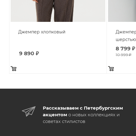
Джемпер хлопковый
Джемпер 
шерстью
8 799
₽
9 890
₽
10 999
₽
Рассказываем с Петербургским
акцентом
о новых коллекциях и
советах стилистов