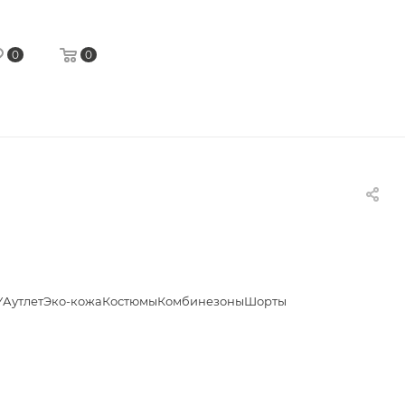
0
0
Y
Аутлет
Эко-кожа
Костюмы
Комбинезоны
Шорты