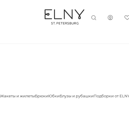
я
Жакеты и жилеты
Брюки
Юбки
Блузы и рубашки
Подборки от ELN