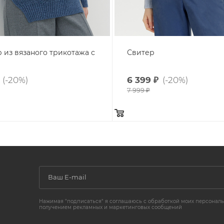
из вязаного трикотажа с
Свитер
(-20%)
6 399
₽
(-20%)
7 999
₽
Нажимая "подписаться" я соглашаюсь с обработкой моих персональ
получением рекламных и маркетинговых сообщений