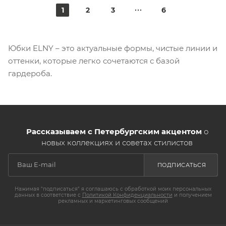
1
2
3
6
Юбки ELNY – это актуальные формы, чистые линии и
оттенки, которые легко сочетаются с базой
гардероба.
Рассказываем с Петербургским акцентом
о
новых коллекциях и советах стилистов
ПОДПИСАТЬСЯ
Нажимая "подписаться" я соглашаюсь с обработкой моих персональных
данных в соответствие с
Политикой Конфиденциальности
и получением
рекламных и маркетинговых сообщений