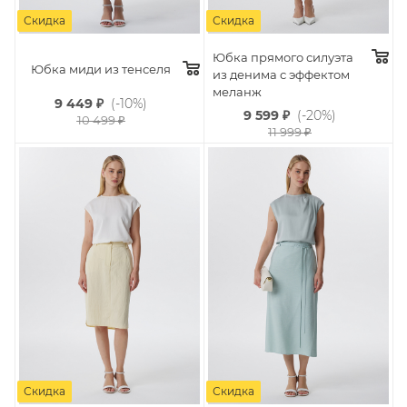
Скидка
Скидка
Юбка прямого силуэта
Юбка миди из тенселя
из денима с эффектом
меланж
9 449
₽
(-10%)
9 599
₽
(-20%)
10 499
₽
11 999
₽
Скидка
Скидка