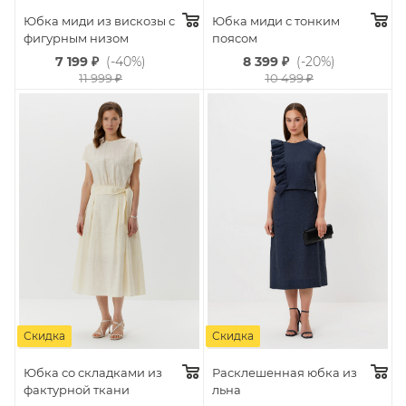
Юбка миди из вискозы с
Юбка миди с тонким
фигурным низом
поясом
7 199
₽
(-40%)
8 399
₽
(-20%)
11 999
₽
10 499
₽
Скидка
Скидка
Юбка со складками из
Расклешенная юбка из
фактурной ткани
льна