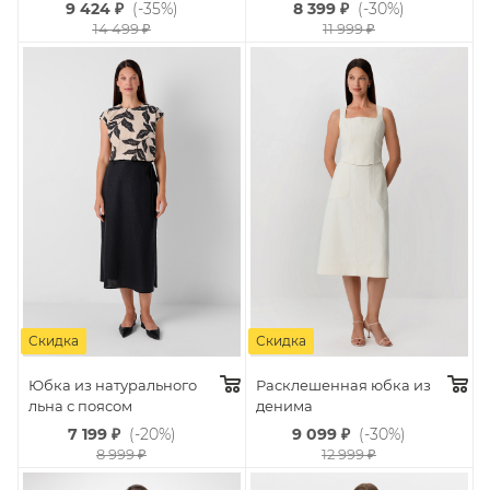
9 424
₽
(-35%)
8 399
₽
(-30%)
14 499
₽
11 999
₽
Скидка
Скидка
Юбка из натурального
Расклешенная юбка из
льна с поясом
денима
7 199
₽
(-20%)
9 099
₽
(-30%)
8 999
₽
12 999
₽