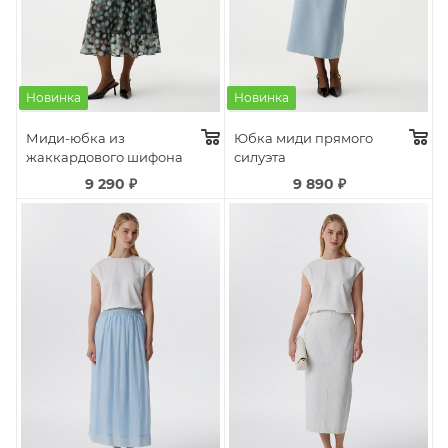
Новинка
Новинка
Миди-юбка из
Юбка миди прямого
жаккардового шифона
силуэта
9 290
₽
9 890
₽