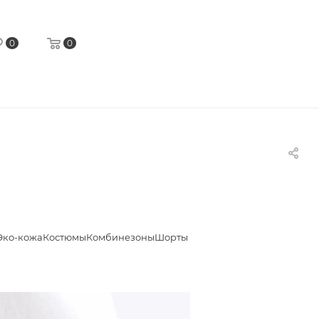
0
0
Эко-кожа
Костюмы
Комбинезоны
Шорты