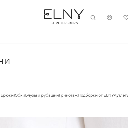
ни
я
Брюки
Юбки
Блузы и рубашки
Трикотаж
Подборки от ELNY
Аутлет