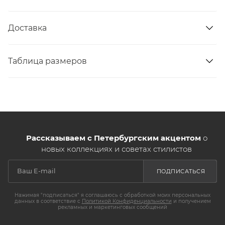
Доставка
Таблица размеров
Рассказываем с Петербургским акцентом
о
новых коллекциях и советах стилистов
ПОДПИСАТЬСЯ
Нажимая "подписаться" я соглашаюсь с обработкой моих персональных
данных в соответствие с
Политикой Конфиденциальности
и получением
рекламных и маркетинговых сообщений