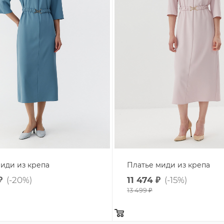
иди из крепа
Платье миди из крепа
₽
(-20%)
11 474
₽
(-15%)
13 499
₽