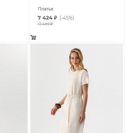
Платье
7 424
₽
(-45%)
13 499
₽