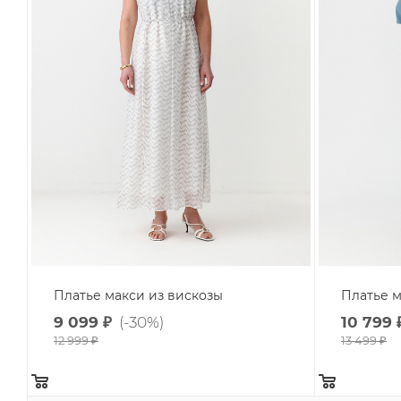
Платье макси из вискозы
Платье м
9 099
₽
(-30%)
10 799
12 999
₽
13 499
₽