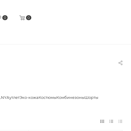
0
0
LNY
Аутлет
Эко-кожа
Костюмы
Комбинезоны
Шорты