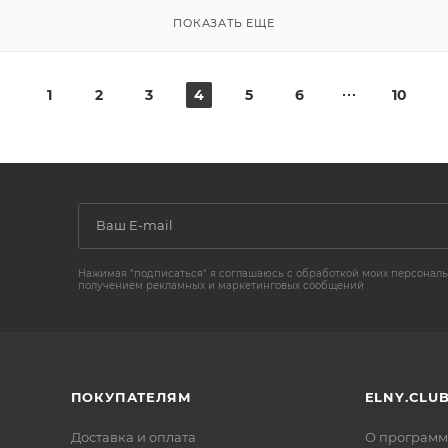
ПОКАЗАТЬ ЕЩЕ
1
2
3
4
5
6
10
Нажимая "подписаться" я соглашаюсь с обработкой моих персональ
получением рекламных и маркетинговых сообщений
ПОКУПАТЕЛЯМ
ELNY.CLU
Доставка и оплата
О программ