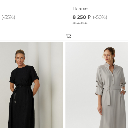
Платье
(-35%)
8 250
₽
(-50%)
16 499
₽