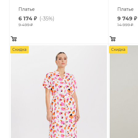
Платье
Платье
6 174
₽
(-35%)
9 749
₽
9 499
₽
14 999
₽
Скидка
Скидка