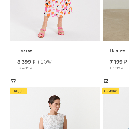
Платье
Платье
8 399
₽
(-20%)
7 199
₽
10 499
₽
11 999
₽
Скидка
Скидка