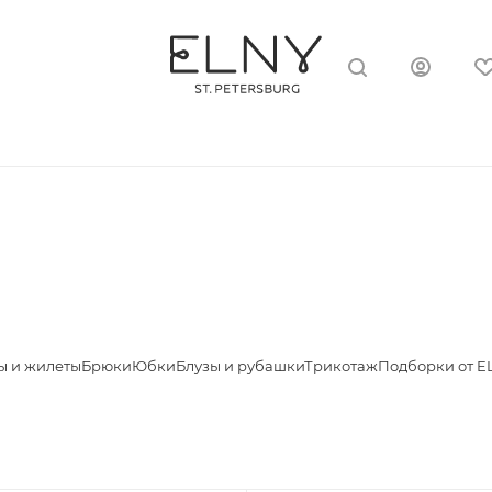
ы и жилеты
Брюки
Юбки
Блузы и рубашки
Трикотаж
Подборки от E