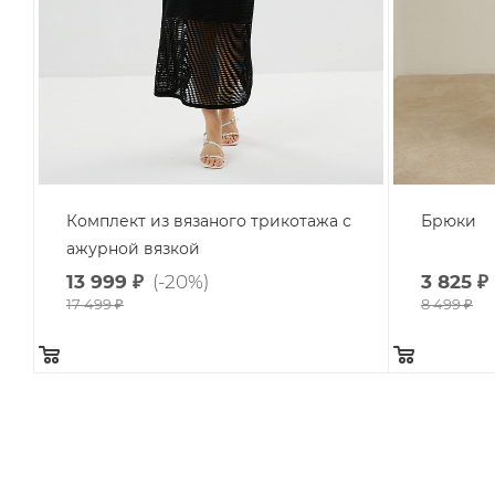
Комплект из вязаного трикотажа с
Брюки
ажурной вязкой
13 999
₽
(-20%)
3 825
₽
17 499
₽
8 499
₽