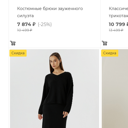
Костюмные брюки зауженного
Классич
силуэта
трикота
7 874
₽
(-25%)
10 799
10 499
₽
13 499
₽
Скидка
Скидка