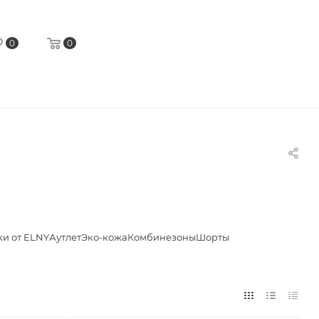
0
0
и от ELNY
Аутлет
Эко-кожа
Комбинезоны
Шорты