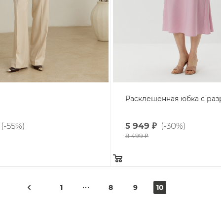
Расклешенная юбка с раз
(-55%)
5 949
₽
(-30%)
8 499
₽
1
8
9
10