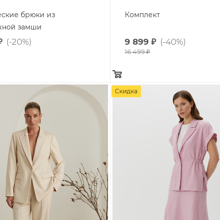
еские брюки из
Комплект
жной замши
₽
(-20%)
9 899
₽
(-40%)
16 499
₽
Скидка