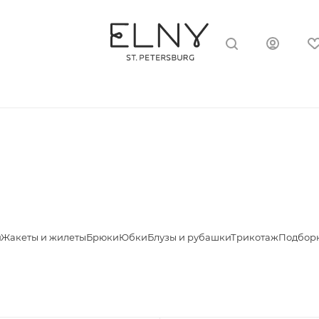
я
Жакеты и жилеты
Брюки
Юбки
Блузы и рубашки
Трикотаж
Подборк