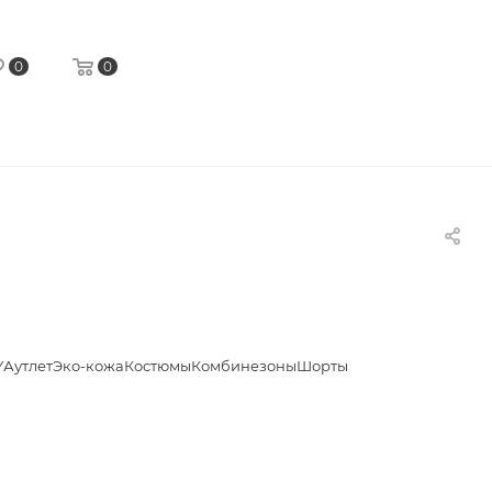
0
0
Y
Аутлет
Эко-кожа
Костюмы
Комбинезоны
Шорты