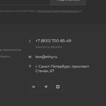
ных данных в соответствие с
Политикой Конфиденциальности
и
B
+7 (800) 700-85-49
ЗАКАЗАТЬ ЗВОНОК
е лояльности
ться к
box@elny.ru
г. Санкт-Петербург, проспект
Стачек, 67