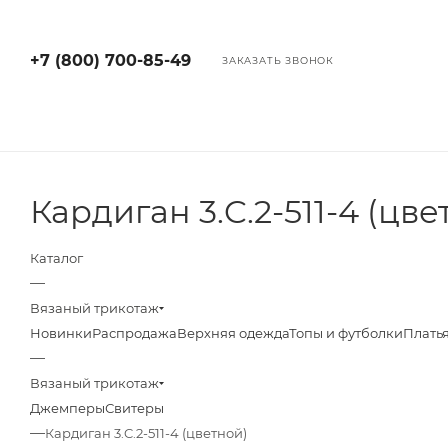
+7 (800) 700-85-49
ЗАКАЗАТЬ ЗВОНОК
Кардиган 3.C.2-511-4 (цве
Каталог
—
Вязаный трикотаж
Новинки
Распродажа
Верхняя одежда
Топы и футболки
Плать
—
Вязаный трикотаж
Джемперы
Свитеры
—
Кардиган 3.C.2-511-4 (цветной)