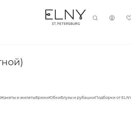
тной)
я
Жакеты и жилеты
Брюки
Юбки
Блузы и рубашки
Подборки от ELN