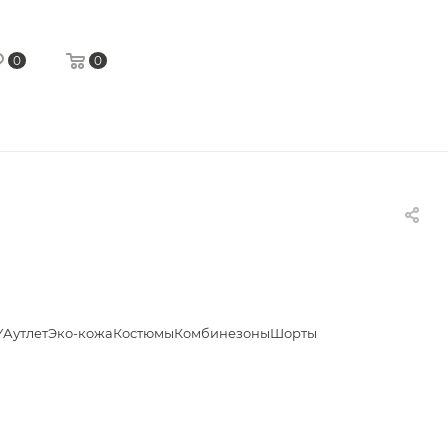
0
0
Y
Аутлет
Эко-кожа
Костюмы
Комбинезоны
Шорты