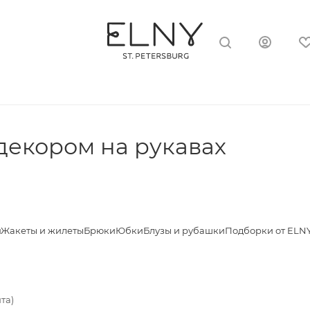
декором на рукавах
я
Жакеты и жилеты
Брюки
Юбки
Блузы и рубашки
Подборки от ELN
та)