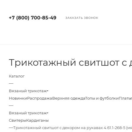
+7 (800) 700-85-49
ЗАКАЗАТЬ ЗВОНОК
Трикотажный свитшот с 
Каталог
—
Вязаный трикотаж
Новинки
Распродажа
Верхняя одежда
Топы и футболки
Плать
—
Вязаный трикотаж
Свитеры
Кардиганы
—
Трикотажный свитшот с декором на рукавах 4.61.1-268-5 (мя