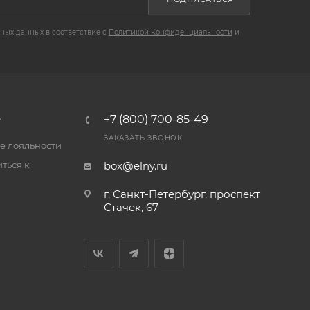
ных данных в соответствие с
Политикой Конфиденциальности
и
B
+7 (800) 700-85-49
ЗАКАЗАТЬ ЗВОНОК
е лояльности
ться к
box@elny.ru
г. Санкт-Петербург, проспект
Стачек, 67