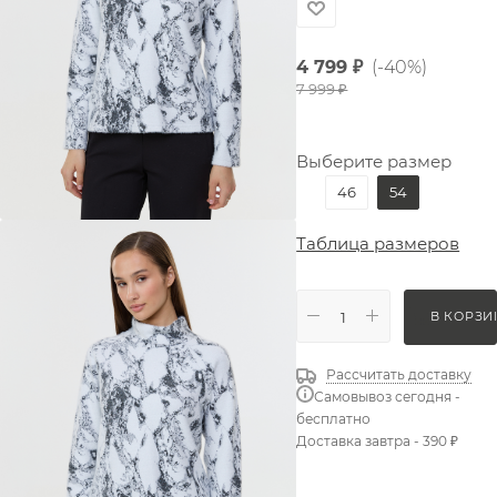
4 799
₽
(-40%)
7 999
₽
Выберите размер
46
54
Таблица размеров
В КОРЗИ
Рассчитать доставку
Самовывоз сегодня -
бесплатно
Доставка завтра - 390 ₽