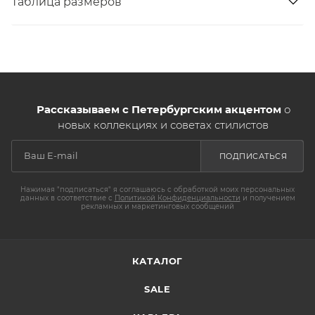
Таблица размеров
Рассказываем с Петербургским акцентом
о
новых коллекциях и советах стилистов
ПОДПИСАТЬСЯ
Нажимая "подписаться" я соглашаюсь с обработкой моих персональных
данных в соответствие с
Политикой Конфиденциальности
и получением
рекламных и маркетинговых сообщений
КАТАЛОГ
SALE