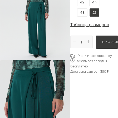
42
44
48
52
Таблица размеров
В КОРЗИ
Рассчитать доставку
Самовывоз сегодня -
бесплатно
Доставка завтра - 390 ₽