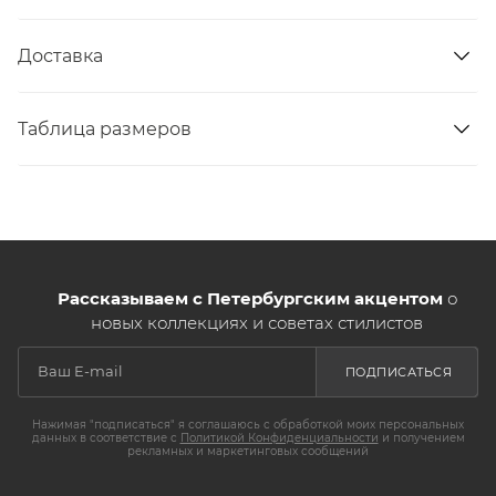
Доставка
Таблица размеров
Рассказываем с Петербургским акцентом
о
новых коллекциях и советах стилистов
ПОДПИСАТЬСЯ
Нажимая "подписаться" я соглашаюсь с обработкой моих персональных
данных в соответствие с
Политикой Конфиденциальности
и получением
рекламных и маркетинговых сообщений