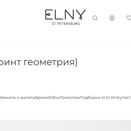
принт геометрия)
я
Жакеты и жилеты
Брюки
Юбки
Трикотаж
Подборки от ELNY
Аутлет