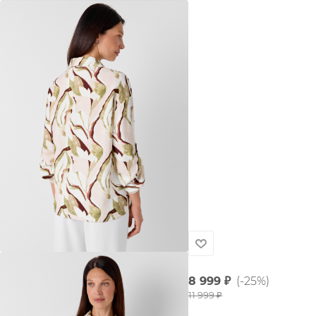
8 999
₽
(-25%)
11 999
₽