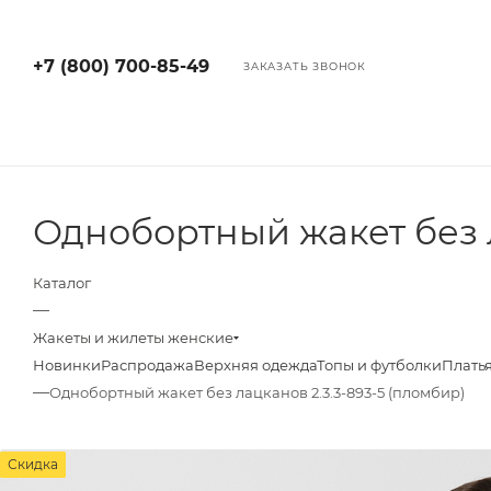
+7 (800) 700-85-49
ЗАКАЗАТЬ ЗВОНОК
Однобортный жакет без
Каталог
—
Жакеты и жилеты женские
Новинки
Распродажа
Верхняя одежда
Топы и футболки
Плать
—
Однобортный жакет без лацканов 2.3.3-893-5 (пломбир)
Скидка
Скидка