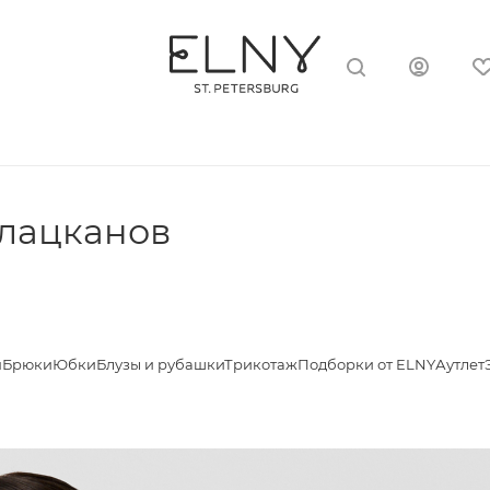
 лацканов
я
Брюки
Юбки
Блузы и рубашки
Трикотаж
Подборки от ELNY
Аутлет