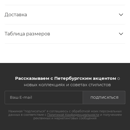
Доставка
Таблица размеров
Рассказываем с Петербургским акцентом
о
новых коллекциях и советах стилистов
ПОДПИСАТЬСЯ
Нажимая "подписаться" я соглашаюсь с обработкой моих персональных
данных в соответствие с
Политикой Конфиденциальности
и получением
рекламных и маркетинговых сообщений