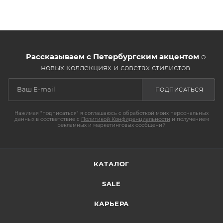
Рассказываем с Петербургским акцентом
о
новых коллекциях и советах стилистов
ПОДПИСАТЬСЯ
Нажимая "подписаться" я соглашаюсь с обработкой моих персональных
данных в соответствие с
Политикой Конфиденциальности
и получением
рекламных и маркетинговых сообщений
КАТАЛОГ
SALE
КАРЬЕРА