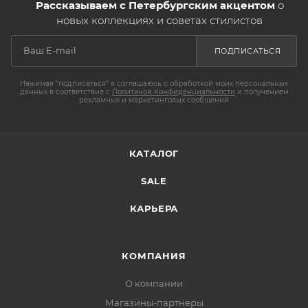
Рассказываем с Петербургским акцентом
о
новых коллекциях и советах стилистов
ПОДПИСАТЬСЯ
Нажимая "подписаться" я соглашаюсь с обработкой моих персональных
данных в соответствие с
Политикой Конфиденциальности
и получением
рекламных и маркетинговых сообщений
КАТАЛОГ
SALE
КАРЬЕРА
КОМПАНИЯ
О компании
Магазины-партнеры